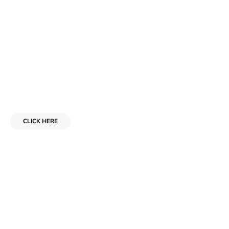
Add Your Heading for Your Downloadable
or Page Link Here
CLICK HERE
Add Your Heading for Your Downloadable