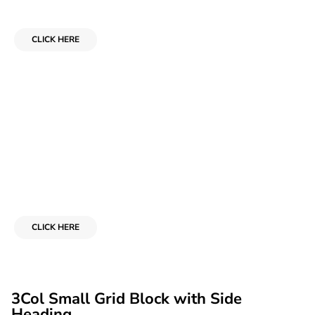
or Page Link Here
CLICK HERE
Add Your Heading for Your Downloadable
or Page Link Here
CLICK HERE
3Col Small Grid Block with Side
Heading