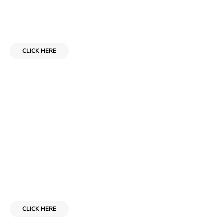
Add Your Heading for Your
Downloadable or Page Link Here
CLICK HERE
Add Your Heading for Your Downloadable
or Page Link Here
CLICK HERE