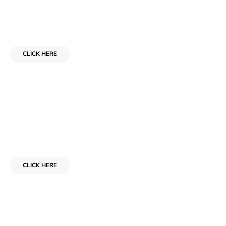
Add Your Heading for Your
Downloadable or Page Link Here
CLICK HERE
Add Your Tagline Here
Add Your Heading for Your
Downloadable or Page Link Here
CLICK HERE
Add Your Tagline Here